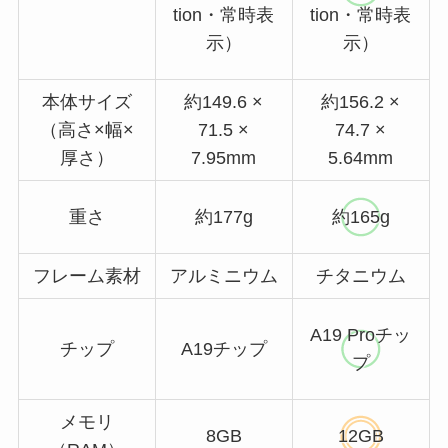
tion・常時表
tion・常時表
示）
示）
本体サイズ
約149.6 ×
約156.2 ×
（高さ×幅×
71.5 ×
74.7 ×
厚さ）
7.95mm
5.64mm
重さ
約177g
約165g
フレーム素材
アルミニウム
チタニウム
A19 Proチッ
チップ
A19チップ
プ
メモリ
8GB
12GB