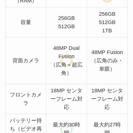
（RAM）
256GB
256GB
容量
512GB
512GB
1TB
48MP Dual
48MP Fusion
Fusion
背面カメラ
（広角のみ・
（広角＋超広
単眼）
角）
18MP センタ
18MP センタ
フロントカメ
ーフレーム対
ーフレーム対
ラ
応
応
バッテリー持
最大約30時
最大約27時
ち（ビデオ再